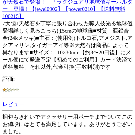
が天然石で登場！ 「ラグジュアリ地球儀キーホルダ
ー」登場！【jewel0902】【power0210】【送料無料
100215】
7大陸♪天然石を丁寧に張り合わせた職人技光る地球儀
登場詳しく見るこっちは5cmの地球儀■材質：亜鉛合
金(24kメッキ)■主石：(使用例)トルコ石,アメジスト,ア
クアマリン,タイガーアイ等※天然石は商品によって
異なります■サイズ：110×30mm【約3〜20日後】にメ
ール便にて発送予定【初めてのご利用】カード決済で
送料無料、それ以外,代金引換(手数料別)です
評価:
レビュー
梱包もきれいでアクセサリー用ポーチまでついてこの
お値段にはとても満足しています。ありがとうござい
ました。