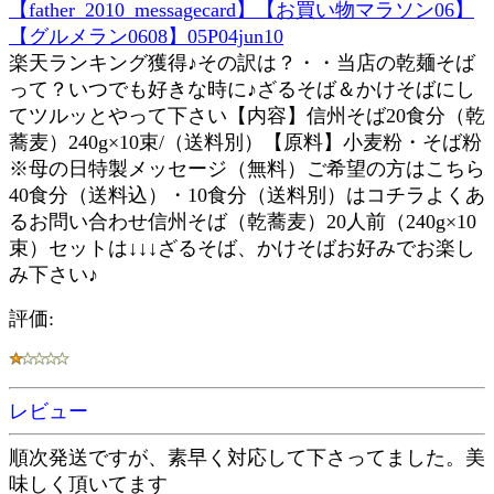
【father_2010_messagecard】【お買い物マラソン06】
【グルメラン0608】05P04jun10
楽天ランキング獲得♪その訳は？・・当店の乾麺そば
って？いつでも好きな時に♪ざるそば＆かけそばにし
てツルッとやって下さい【内容】信州そば20食分（乾
蕎麦）240g×10束/（送料別）【原料】小麦粉・そば粉
※母の日特製メッセージ（無料）ご希望の方はこちら
40食分（送料込）・10食分（送料別）はコチラよくあ
るお問い合わせ信州そば（乾蕎麦）20人前（240g×10
束）セットは↓↓↓ざるそば、かけそばお好みでお楽し
み下さい♪
評価:
レビュー
順次発送ですが、素早く対応して下さってました。美
味しく頂いてます