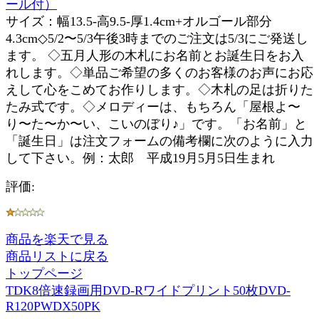
ール付）
サイズ：幅13.5-高9.5-厚1.4cm+オルゴール部分
4.3cm◇5/2〜5/3午後3時までのご注文は5/3にご発送し
ます。 ◇五月人形の木札にお名前とお誕生日をお入
れします。◇単品ご希望の多くのお客様のお声にお応
えして心をこめてお作りします。◇木札の足は折りた
たみ式です。◇メロディーは、もちろん「屋根よ〜
り〜た〜か〜い、こいのぼり♪」です。「お名前」と
「誕生日」は注文フォームの備考欄に次のように入力
して下さい。例：太郎 平成19月5月5日生まれ
評価:
商品を楽天で見る
商品リストに戻る
トップページ
TDK8倍速録画用DVD-Rワイドプリント50枚DVD-
R120PWDX50PK