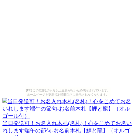
[PR] この広告は3ヶ月以上更新がないため表示されています。
ホームページを更新後24時間以内に表示されなくなります。
当日発送可！お名入れ木札(名札)！心をこめてお名い
れします端午の節句-お名前木札【鯉と龍】（オルゴ